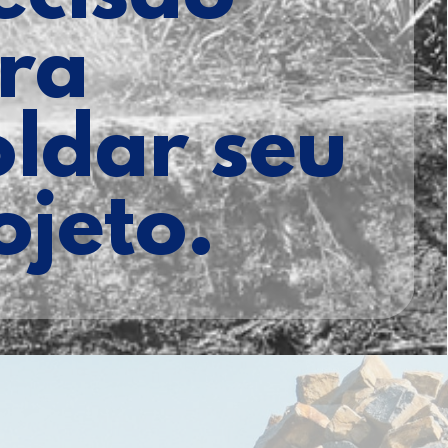
ra
ldar seu
ojeto.