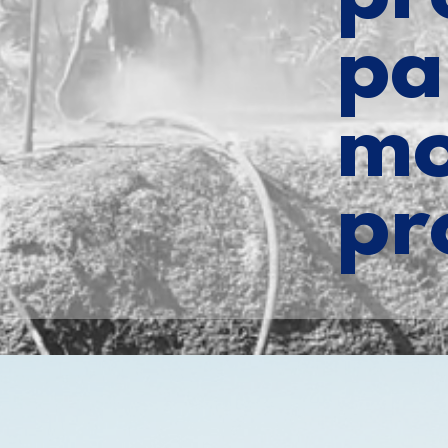
pa
mo
pr